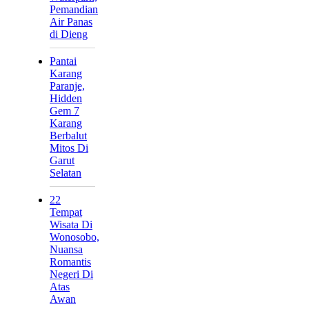
Pemandian
Air Panas
di Dieng
Pantai
Karang
Paranje,
Hidden
Gem 7
Karang
Berbalut
Mitos Di
Garut
Selatan
22
Tempat
Wisata Di
Wonosobo,
Nuansa
Romantis
Negeri Di
Atas
Awan