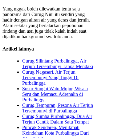
Yang nggak boleh dilewatkan tentu saja
panorama dari Curug Nini itu sendiri yang
hadir dengan aliran air yang deras dan jernih.
Alam sekitar yang berlatarkan pepohonan
rindang dan asri juga tidak kalah indah saat
dijadikan background swafoto anda.
Artikel lainnya
Curug Silintang Purbalingga, Air
Terjun Tersembunyi Tanpa Mendaki
Curug Nagasari, Air Terjun
Tersembunyi Yang Tinggi Di
Purbalingga
Susur Sungai Watu Mujur, Wisata
Seru dan Memacu Adrenalin di
Purbalingga
Curug Tempuran, Pesona Air Terjun
Tersembunyi di Purbalingga
Curug Sumba Purbalingga, Dua Air
Terjun Cantik Dalam Satu Tempat
Puncak Sendaren, Menikmati
Keindahan Kota Purbalingga Dari