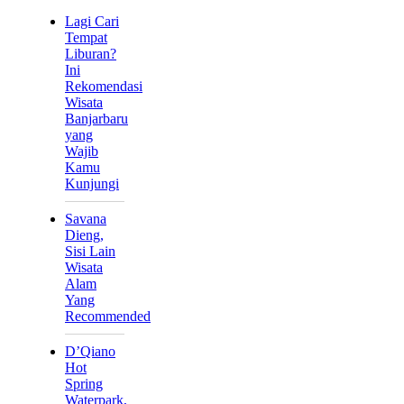
Lagi Cari
Tempat
Liburan?
Ini
Rekomendasi
Wisata
Banjarbaru
yang
Wajib
Kamu
Kunjungi
Savana
Dieng,
Sisi Lain
Wisata
Alam
Yang
Recommended
D’Qiano
Hot
Spring
Waterpark,