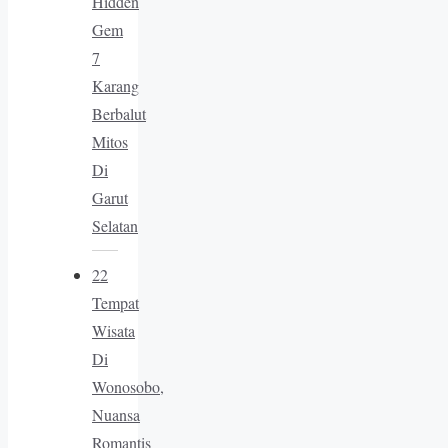
Hidden
Gem
7
Karang
Berbalut
Mitos
Di
Garut
Selatan
22
Tempat
Wisata
Di
Wonosobo,
Nuansa
Romantis