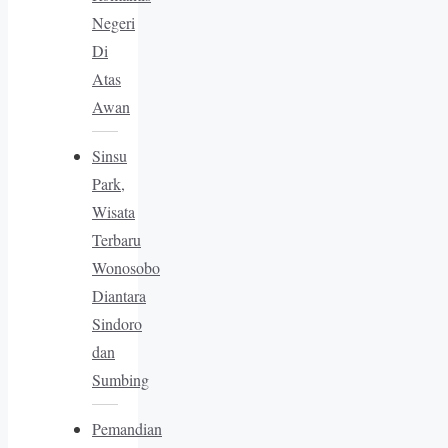
Negeri
Di
Atas
Awan
Sinsu
Park,
Wisata
Terbaru
Wonosobo
Diantara
Sindoro
dan
Sumbing
Pemandian