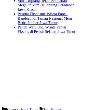
Situs Duplang, Jejak Peradaban
Megalithikum Di Jantung Peradaban
Jawa Klasik
Pesona Eksotisme Wisata Pantai
Bandealit di Taman Nasional Meru
Betiri Jember Jawa Timur
Pantai Watu Ulo, Wisata Pantai
Eksotis di Pesisir Selatan Jawa Timur
Kategori
Jawa Timur
Tag
Jember