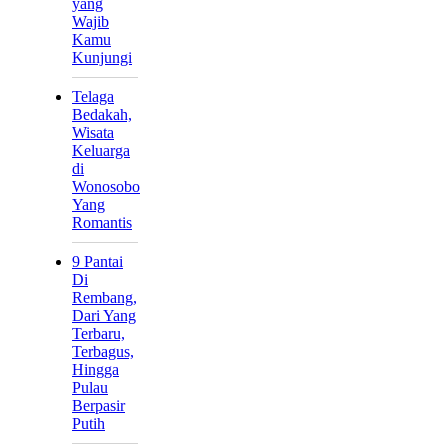
yang
Wajib
Kamu
Kunjungi
Telaga
Bedakah,
Wisata
Keluarga
di
Wonosobo
Yang
Romantis
9 Pantai
Di
Rembang,
Dari Yang
Terbaru,
Terbagus,
Hingga
Pulau
Berpasir
Putih