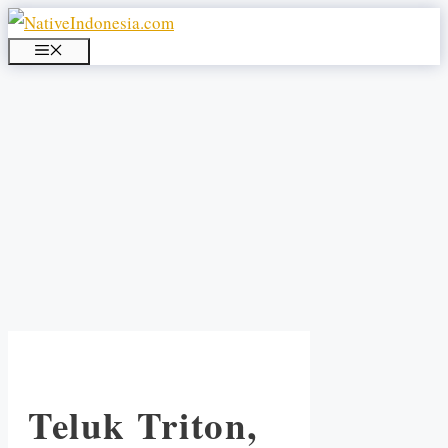
Langsung
ke
MENU
isi
Teluk Triton,