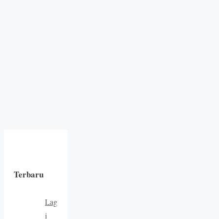
Terbaru
Lag
i