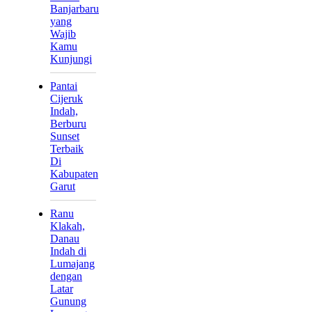
Banjarbaru
yang
Wajib
Kamu
Kunjungi
Pantai
Cijeruk
Indah,
Berburu
Sunset
Terbaik
Di
Kabupaten
Garut
Ranu
Klakah,
Danau
Indah di
Lumajang
dengan
Latar
Gunung