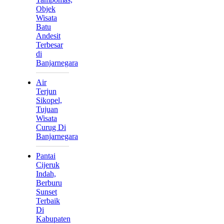
Objek
Wisata
Batu
Andesit
Terbesar
di
Banjarnegara
Air
Terjun
Sikopel,
Tujuan
Wisata
Curug Di
Banjarnegara
Pantai
Cijeruk
Indah,
Berburu
Sunset
Terbaik
Di
Kabupaten