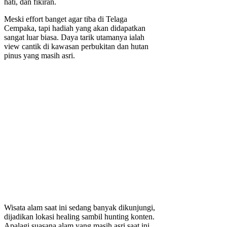
hati, dan fikiran.
Meski effort banget agar tiba di Telaga
Cempaka, tapi hadiah yang akan didapatkan
sangat luar biasa. Daya tarik utamanya ialah
view cantik di kawasan perbukitan dan hutan
pinus yang masih asri.
Wisata alam saat ini sedang banyak dikunjungi,
dijadikan lokasi healing sambil hunting konten.
Apalagi suasana alam yang masih asri saat ini