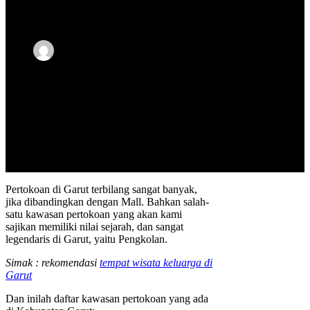
Samsul
Updated
18 November,
Ma'arif
2022
Pertokoan di Garut terbilang sangat banyak,
jika dibandingkan dengan Mall. Bahkan salah-
satu kawasan pertokoan yang akan kami
sajikan memiliki nilai sejarah, dan sangat
legendaris di Garut, yaitu Pengkolan.
Simak : rekomendasi
tempat wisata keluarga di
Garut
Dan inilah daftar kawasan pertokoan yang ada