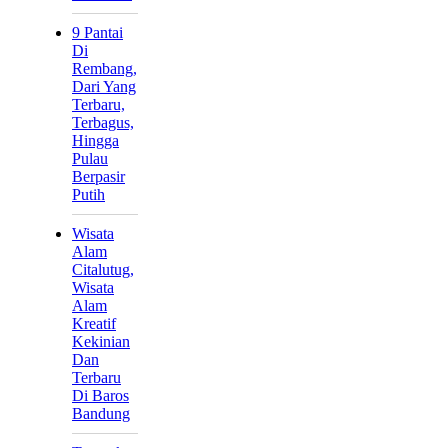
9 Pantai
Di
Rembang,
Dari Yang
Terbaru,
Terbagus,
Hingga
Pulau
Berpasir
Putih
Wisata
Alam
Citalutug,
Wisata
Alam
Kreatif
Kekinian
Dan
Terbaru
Di Baros
Bandung