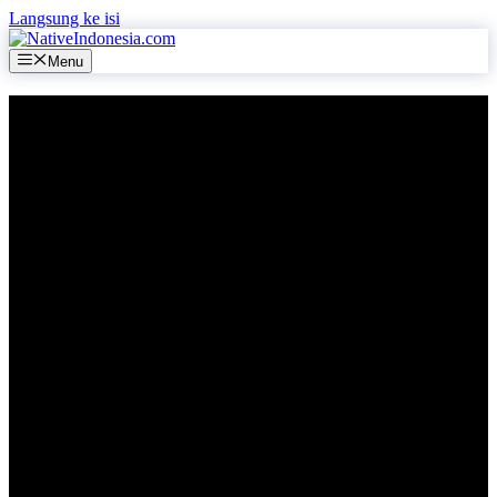
Langsung ke isi
Menu
[rank_math_breadcrumb]
Daftar Kawasan
Pertokoan Di
Garut