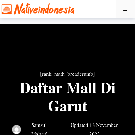
Langsung
ME
ke
isi
[rank_math_breadcrumb]
Daftar Mall Di
Garut
Samsul
Updated
18 November,
Ma'arif
2022