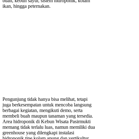
buah, kebun sayur, sistem hidroponik, kolam
ikan, hingga peternakan.
Pengunjung tidak hanya bisa melihat, tetapi
juga berkesempatan untuk mencoba langsung
berbagai kegiatan, mengikuti demo, serta
membeli buah maupun tanaman yang tersedia.
Area hidroponik di Kebun Wisata Pasirmukti
memang tidak terlalu luas, namun memiliki dua
greenhouse yang dilengkapi instalasi
hidroponik tipe kolam apung dan vertikultur.