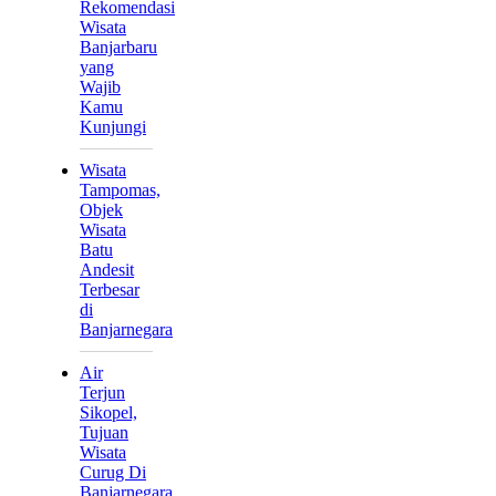
Rekomendasi
Wisata
Banjarbaru
yang
Wajib
Kamu
Kunjungi
Wisata
Tampomas,
Objek
Wisata
Batu
Andesit
Terbesar
di
Banjarnegara
Air
Terjun
Sikopel,
Tujuan
Wisata
Curug Di
Banjarnegara