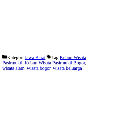
Kategori
Jawa Barat
Tag
Kebun Wisata
Pasirmukti
,
Kebun Wisata Pasirmukti Bogor
,
wisata alam
,
wisata bogor
,
wisata keluarga