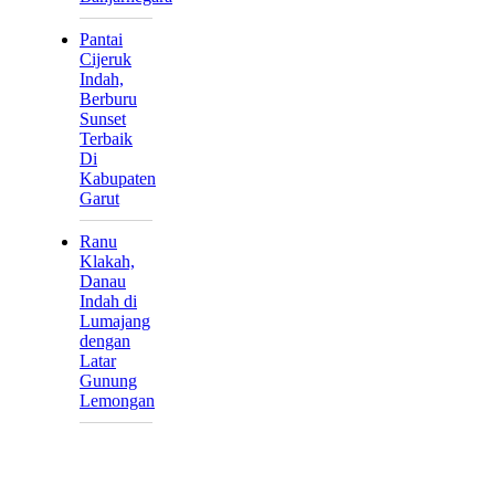
Pantai
Cijeruk
Indah,
Berburu
Sunset
Terbaik
Di
Kabupaten
Garut
Ranu
Klakah,
Danau
Indah di
Lumajang
dengan
Latar
Gunung
Lemongan