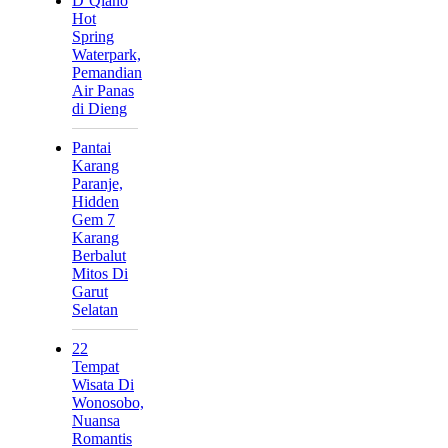
D’Qiano
Hot
Spring
Waterpark,
Pemandian
Air Panas
di Dieng
Pantai
Karang
Paranje,
Hidden
Gem 7
Karang
Berbalut
Mitos Di
Garut
Selatan
22
Tempat
Wisata Di
Wonosobo,
Nuansa
Romantis