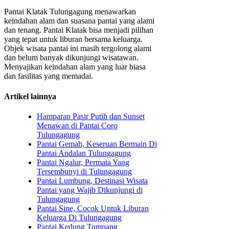
Pantai Klatak Tulungagung menawarkan
keindahan alam dan suasana pantai yang alami
dan tenang. Pantai Klatak bisa menjadi pilihan
yang tepat untuk liburan bersama keluarga.
Objek wisata pantai ini masih tergolong alami
dan belum banyak dikunjungi wisatawan.
Menyajikan keindahan alam yang luar biasa
dan fasilitas yang memadai.
Artikel lainnya
Hamparan Pasir Putih dan Sunset
Menawan di Pantai Coro
Tulungagung
Pantai Gemah, Keseruan Bermain Di
Pantai Andalan Tulungagung
Pantai Ngalur, Permata Yang
Tersembunyi di Tulungagung
Pantai Lumbung, Destinasi Wisata
Pantai yang Wajib Dikunjungi di
Tulungagung
Pantai Sine, Cocok Untuk Liburan
Keluarga Di Tulungagung
Pantai Kedung Tumpang