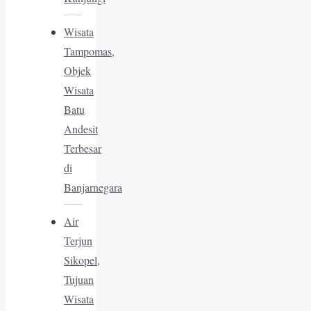
Wisata
Tampomas,
Objek
Wisata
Batu
Andesit
Terbesar
di
Banjarnegara
Air
Terjun
Sikopel,
Tujuan
Wisata