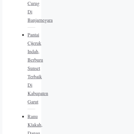
Curug
Di
Banjarnegara
Pantai
Cijeruk
Indah,
Berburu
Sunset
Terbaik
Di
Kabupaten
Garut
Ranu
Klakah,
Danau