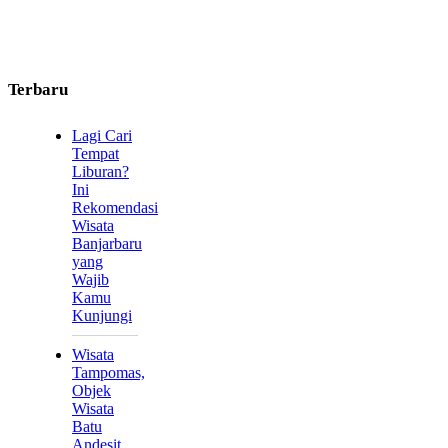
Terbaru
Lagi Cari
Tempat
Liburan?
Ini
Rekomendasi
Wisata
Banjarbaru
yang
Wajib
Kamu
Kunjungi
Wisata
Tampomas,
Objek
Wisata
Batu
Andesit