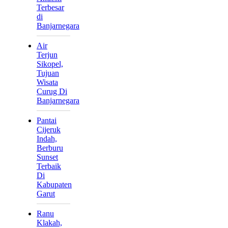
Terbesar
di
Banjarnegara
Air
Terjun
Sikopel,
Tujuan
Wisata
Curug Di
Banjarnegara
Pantai
Cijeruk
Indah,
Berburu
Sunset
Terbaik
Di
Kabupaten
Garut
Ranu
Klakah,