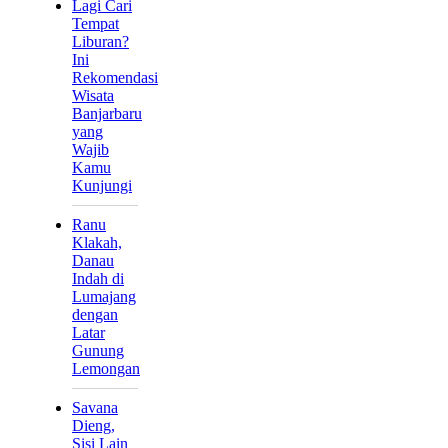
Lagi Cari
Tempat
Liburan?
Ini
Rekomendasi
Wisata
Banjarbaru
yang
Wajib
Kamu
Kunjungi
Ranu
Klakah,
Danau
Indah di
Lumajang
dengan
Latar
Gunung
Lemongan
Savana
Dieng,
Sisi Lain