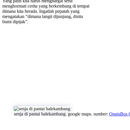
Yang pasti kita harus menghargai serta
menghormati cerita yang berkembang di tempat
dimana kita berada. Ingatlah pepatah yang
mengatakan “dimana langit dijunjung, disitu
bumi dipijak”.
senja di pantai balekambang. google maps. sumber:
OngisBos 