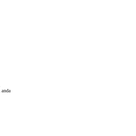
a
i anda