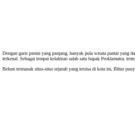
Dengan garis pantai yang panjang, banyak pula wisata pantai yang d
terkenal. Sebagai tempat kelahiran salah satu bapak Proklamator, tentu 
Belum termasuk situs-situs sejarah yang tersisa di kota ini, Blitar p