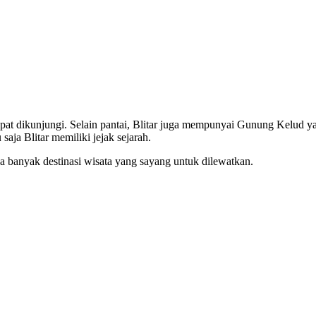
apat dikunjungi. Selain pantai, Blitar juga mempunyai Gunung Kelud y
saja Blitar memiliki jejak sejarah.
unya banyak destinasi wisata yang sayang untuk dilewatkan.