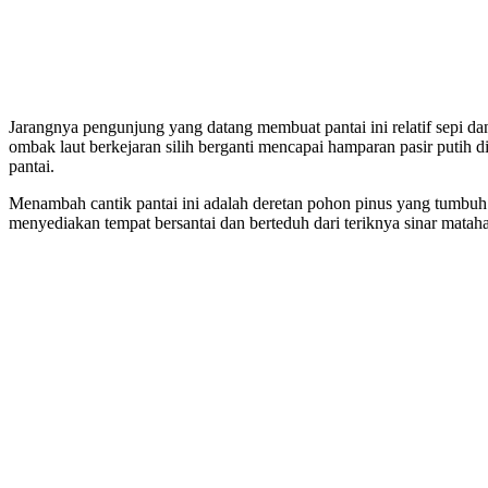
Jarangnya pengunjung yang datang membuat pantai ini relatif sepi dan
ombak laut berkejaran silih berganti mencapai hamparan pasir putih di
pantai.
Menambah cantik pantai ini adalah deretan pohon pinus yang tumbuh 
menyediakan tempat bersantai dan berteduh dari teriknya sinar mataha