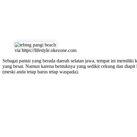
via https://lifestyle.okezone.com
Sebagai pantai yang berada daerah selatan jawa, tempat ini memiliki k
yang besar. Namun karena bentuknya yang sedikit cekung dan diapit k
(meski anda tetap harus tetap waspada).