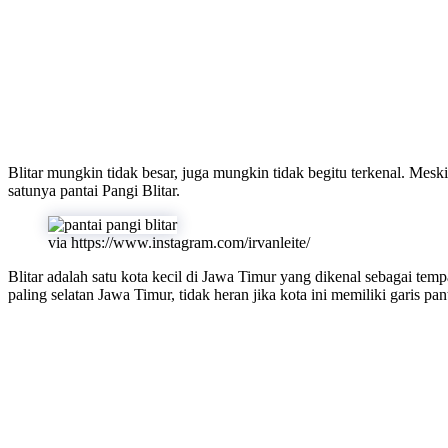
Blitar mungkin tidak besar, juga mungkin tidak begitu terkenal. Mes
satunya pantai Pangi Blitar.
via https://www.instagram.com/irvanleite/
Blitar adalah satu kota kecil di Jawa Timur yang dikenal sebagai tem
paling selatan Jawa Timur, tidak heran jika kota ini memiliki garis pa