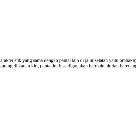
arakteristik yang sama dengan pantai lain di jalur selatan yaitu ombakn
arang di kanan kiri, pantai ini bisa digunakan bermain air dan berenan