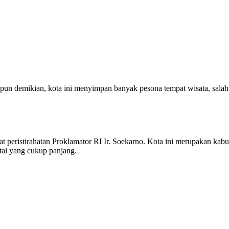
kipun demikian, kota ini menyimpan banyak pesona tempat wisata, salah
pat peristirahatan Proklamator RI Ir. Soekarno. Kota ini merupakan kab
ntai yang cukup panjang.