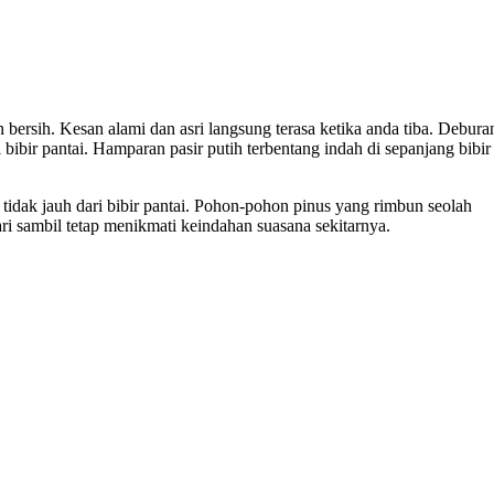
 bersih. Kesan alami dan asri langsung terasa ketika anda tiba. Debura
 bibir pantai. Hamparan pasir putih terbentang indah di sepanjang bibir
tidak jauh dari bibir pantai. Pohon-pohon pinus yang rimbun seolah
ri sambil tetap menikmati keindahan suasana sekitarnya.