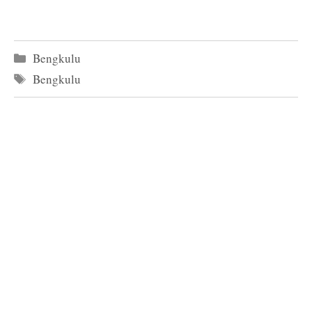
Kategori
Bengkulu
Tag
Bengkulu