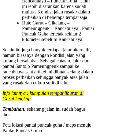
Rancabuaya – Puncak Guha . Jalur
ini lebih disarankan karena sudah
mulus . Kondisi jalan rusak / dalam
perbaikan di beberapa tempat saja .
Rute Garut – Cikajang –
Pameungpeuk – Rancabuaya . Pantai
Puncak Guha terletak sekitar 2
kilometer sebelum Rancabuaya.
Selain itu juga banyak terdapat jalur alternatif,
namun biasanya dengan kondisi jalan yang
kurang bersahabat. Sebagai catatan, jalur dari
pantai Santolo Pameungpeuk sampai ke
rancabuaya saat artikel ini dibuat sedang dalam
proses perbaikan sehingga banyak area jalan
yang rusak dan cukup sulit di lalui.
Info lainnya : kumpulan
tempat liburan di
Garut
lengkap
Tambahan:
sekarang jalan ini sudah bagus
lho..
Peta lokasi pantai puncak guha / maps menuju
Pantai Puncak Guha