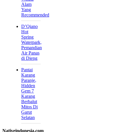
Alam
Yang
Recommended
D’Qiano
Hot
Spring
Waterpark,
Pemandian
Air Panas
di Dieng
Pantai
Karang
Paranje,
Hidden
Gem 7
Karang
Berbalut
Mitos Di
Garut
Selatan
Nativeindonesia.com