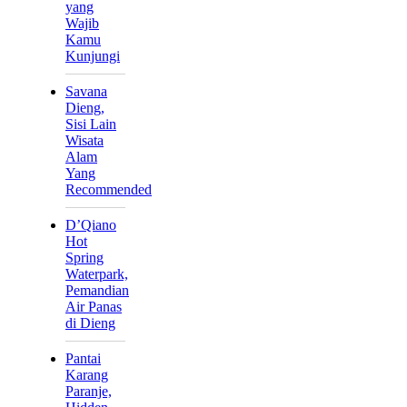
yang
Wajib
Kamu
Kunjungi
Savana
Dieng,
Sisi Lain
Wisata
Alam
Yang
Recommended
D’Qiano
Hot
Spring
Waterpark,
Pemandian
Air Panas
di Dieng
Pantai
Karang
Paranje,