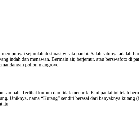
mempunyai sejumlah destinasi wisata pantai. Salah satunya adalah Pan
ng indah dan menawan. Bermain air, berjemur, atau berswafoto di pan
an pemandangan pohon mangrove.
 sampah. Terlihat kumuh dan tidak menarik. Kini pantai ini telah ber
jung. Uniknya, nama “Kutang” sendiri berasal dari banyaknya kutang (
 itu.