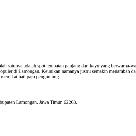
alah satunya adalah spot jembatan panjang dari kayu yang berwarna-wa
ta populer di Lamongan. Keunikan namanya justru semakin menambah d
g memikat hati para pengunjung.
bupaten Lamongan, Jawa Timur, 62263.