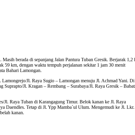
 Masih berada di sepanjang Jalan Pantura Tuban Gresik. Berjarak 1,2
ak 59 km, dengan waktu tempuh perjalanan sekitar 1 jam 30 menit
isata Bahari Lamongan.
Jl. Lamongrejo/Jl. Raya Sugio – Lamongan menuju Jl. Achmad Yani. Di
ng Suprapto/Jl. Kragan – Rembang – Surabaya/Jl. Raya Gresik – Babat/
es/Jl. Raya Tuban di Karangagung Timur. Belok kanan ke Jl. Raya
aya Daendles. Tetap di Jl. Ypp Mamba`ul Ulum. Mengemudi ke Jl. Lkr.
ebelah kanan.