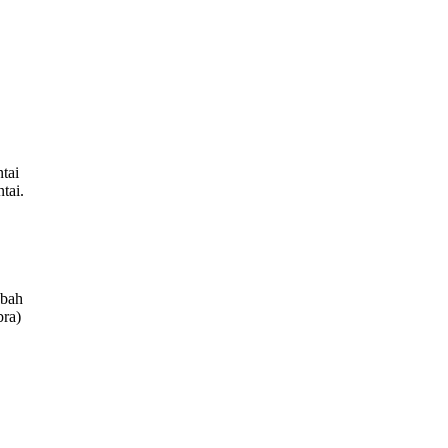
tai
tai.
ubah
bra)