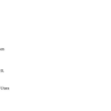
 km
Jl.
 Utara