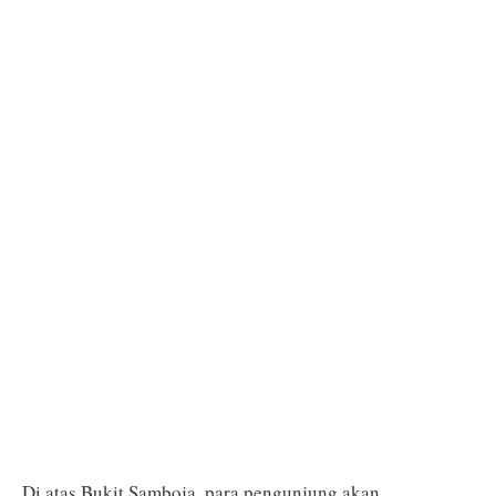
Di atas Bukit Samboja, para pengunjung akan