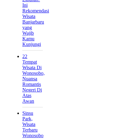
Ini
Rekomendasi
Wisata
Banjarbaru
yang
Wajib
Kamu
Kunjungi
22
Tempat
Wisata Di
Wonosobo,
Nuansa
Romantis
Negeri Di
Atas
Awan
Sinsu
Park,
Wisata
Terbaru
Wonosobo