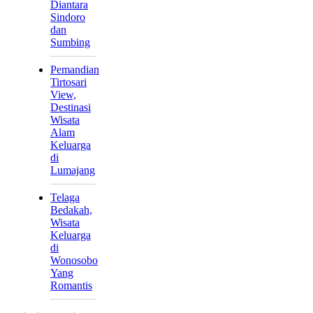
Diantara
Sindoro
dan
Sumbing
Pemandian
Tirtosari
View,
Destinasi
Wisata
Alam
Keluarga
di
Lumajang
Telaga
Bedakah,
Wisata
Keluarga
di
Wonosobo
Yang
Romantis