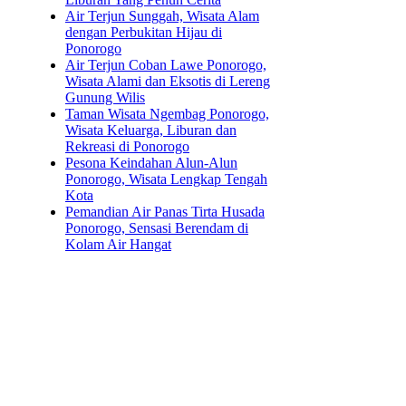
Air Terjun Sunggah, Wisata Alam
dengan Perbukitan Hijau di
Ponorogo
Air Terjun Coban Lawe Ponorogo,
Wisata Alami dan Eksotis di Lereng
Gunung Wilis
Taman Wisata Ngembag Ponorogo,
Wisata Keluarga, Liburan dan
Rekreasi di Ponorogo
Pesona Keindahan Alun-Alun
Ponorogo, Wisata Lengkap Tengah
Kota
Pemandian Air Panas Tirta Husada
Ponorogo, Sensasi Berendam di
Kolam Air Hangat