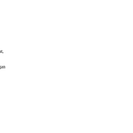
t,
gan