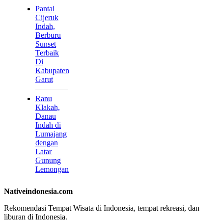
Pantai
Cijeruk
Indah,
Berburu
Sunset
Terbaik
Di
Kabupaten
Garut
Ranu
Klakah,
Danau
Indah di
Lumajang
dengan
Latar
Gunung
Lemongan
Nativeindonesia.com
Rekomendasi Tempat Wisata di Indonesia, tempat rekreasi, dan
liburan di Indonesia.