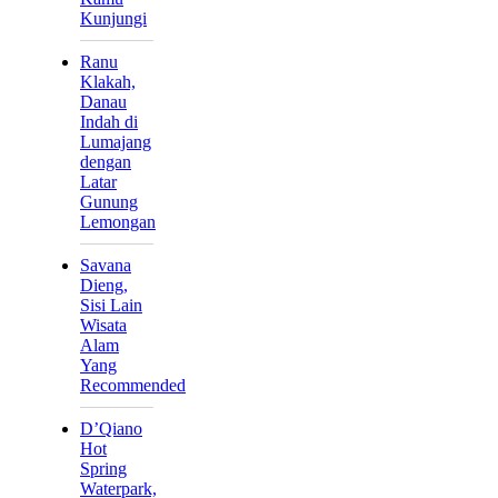
Kunjungi
Ranu
Klakah,
Danau
Indah di
Lumajang
dengan
Latar
Gunung
Lemongan
Savana
Dieng,
Sisi Lain
Wisata
Alam
Yang
Recommended
D’Qiano
Hot
Spring
Waterpark,