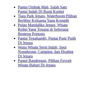
Pantai Ombak Mati, Salah Satu
Pantai Indah Di Bumi Kartini
Tiara Park Jepara, Waterboom Pilihan
Berlibur Keluarga Yang Komplit
Pulau Mandalika Jepara, Wisata
Religi Yang Tenang di Seberang
Benteng Portugis
Pantai Tegalsambi, Pantai Pasir Putih
Di Jepara
Wana Wisata Sreni Indah, Spot
Nongkrong, Camping, dan Healing
Di Jepara
Pantai Bandengan, Pilihan Favorit
Wisata Bahari Di Jepara