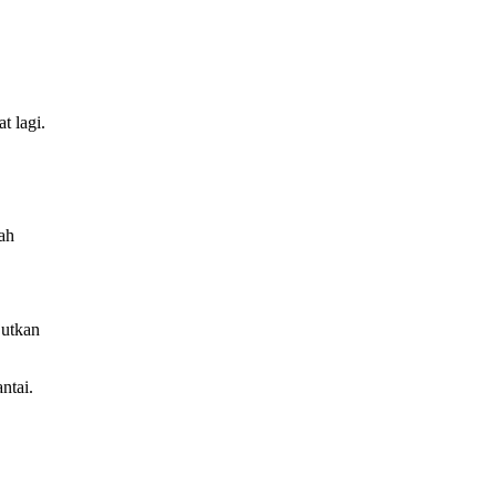
t lagi.
ah
jutkan
ntai.