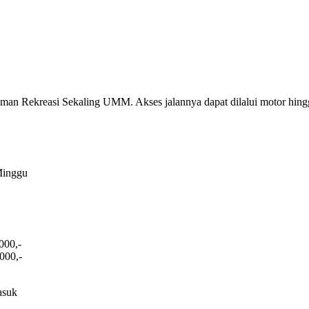
 Taman Rekreasi Sekaling UMM. Akses jalannya dapat dilalui motor hing
Minggu
000,-
000,-
asuk