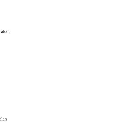
k akan
alan