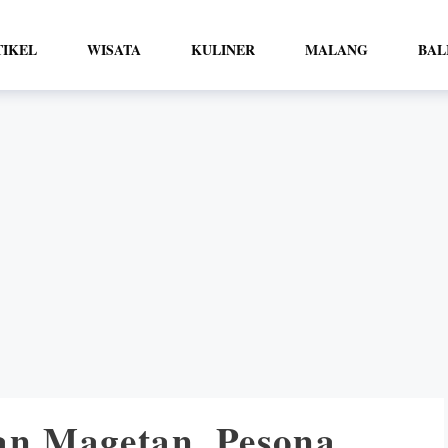
TIKEL
WISATA
KULINER
MALANG
BAL
an Magetan, Pesona