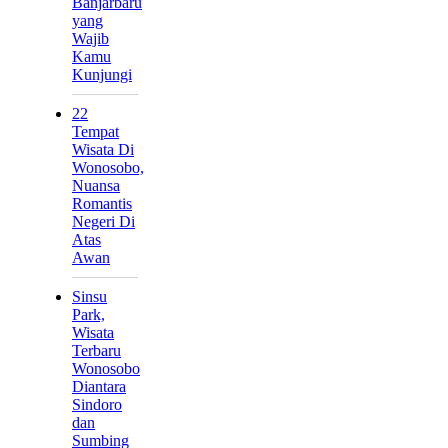
Banjarbaru
yang
Wajib
Kamu
Kunjungi
22
Tempat
Wisata Di
Wonosobo,
Nuansa
Romantis
Negeri Di
Atas
Awan
Sinsu
Park,
Wisata
Terbaru
Wonosobo
Diantara
Sindoro
dan
Sumbing