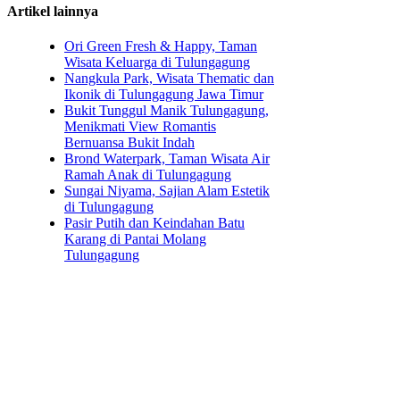
Artikel lainnya
Ori Green Fresh & Happy, Taman
Wisata Keluarga di Tulungagung
Nangkula Park, Wisata Thematic dan
Ikonik di Tulungagung Jawa Timur
Bukit Tunggul Manik Tulungagung,
Menikmati View Romantis
Bernuansa Bukit Indah
Brond Waterpark, Taman Wisata Air
Ramah Anak di Tulungagung
Sungai Niyama, Sajian Alam Estetik
di Tulungagung
Pasir Putih dan Keindahan Batu
Karang di Pantai Molang
Tulungagung