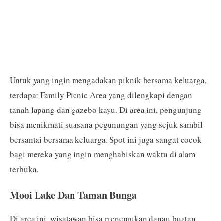
Untuk yang ingin mengadakan piknik bersama keluarga,
terdapat Family Picnic Area yang dilengkapi dengan
tanah lapang dan gazebo kayu. Di area ini, pengunjung
bisa menikmati suasana pegunungan yang sejuk sambil
bersantai bersama keluarga. Spot ini juga sangat cocok
bagi mereka yang ingin menghabiskan waktu di alam
terbuka.
Mooi Lake Dan Taman Bunga
Di area ini, wisatawan bisa menemukan danau buatan