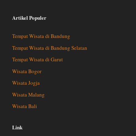
Artikel Populer
Tempat Wisata di Bandung
Tempat Wisata di Bandung Selatan
Tempat Wisata di Garut
Wisata Bogor
Wisata Jogja
Wisata Malang
Wisata Bali
Link