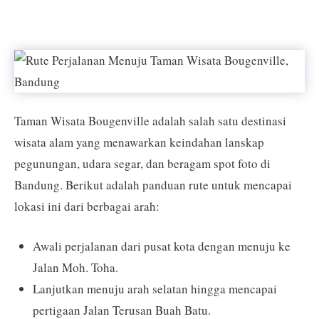
Taman Wisata Bougenville adalah salah satu destinasi
wisata alam yang menawarkan keindahan lanskap
pegunungan, udara segar, dan beragam spot foto di
Bandung. Berikut adalah panduan rute untuk mencapai
lokasi ini dari berbagai arah:
Awali perjalanan dari pusat kota dengan menuju ke
Jalan Moh. Toha.
Lanjutkan menuju arah selatan hingga mencapai
pertigaan Jalan Terusan Buah Batu.