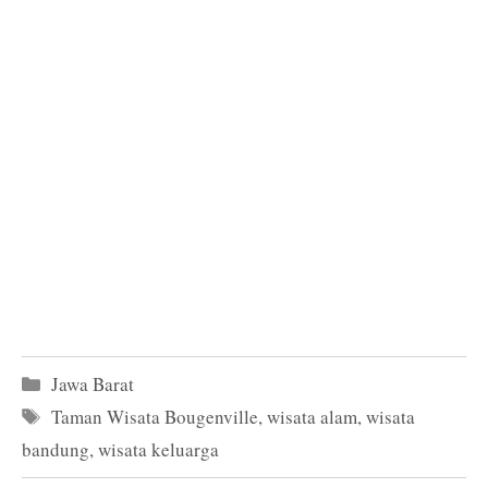
Kategori
Jawa Barat
Tag
Taman Wisata Bougenville
,
wisata alam
,
wisata
bandung
,
wisata keluarga