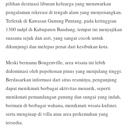
pilihan destinasi liburan keluarga yang menawarkan
pengalaman rekreasi di tengah alam yang menyenangkan.
Terletak di Kawasan Gunung Puntang, pada ketinggian
1300 mdpl di Kabupaten Bandung, tempat ini menyajikan
suasana sejuk dan asri, yang sangat cocok untuk
dikunjungi dan melepas penat dari kesibukan kota.
Meski bernama Bougenville, area wisata ini lebih
didominasi oleh pepohonan pinus yang menjulang tinggi.
Berdasarkan informasi dari situs resminya, pengunjung
dapat menikmati berbagai aktivitas menarik, seperti
menikmati pemandangan gunung dan sungai yang indah,
bermain di berbagai wahana, menikmati wisata kuliner,
serta menginap di villa atau area perkemahan yang
tersedia.