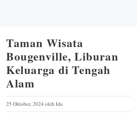
Taman Wisata
Bougenville, Liburan
Keluarga di Tengah
Alam
25 Oktober, 2024
oleh
Ida