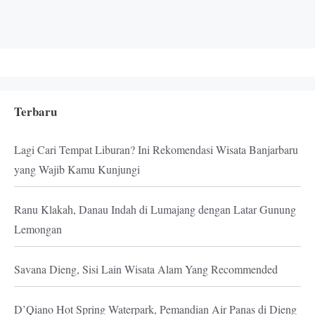
Terbaru
Lagi Cari Tempat Liburan? Ini Rekomendasi Wisata Banjarbaru
yang Wajib Kamu Kunjungi
Ranu Klakah, Danau Indah di Lumajang dengan Latar Gunung
Lemongan
Savana Dieng, Sisi Lain Wisata Alam Yang Recommended
D’Qiano Hot Spring Waterpark, Pemandian Air Panas di Dieng