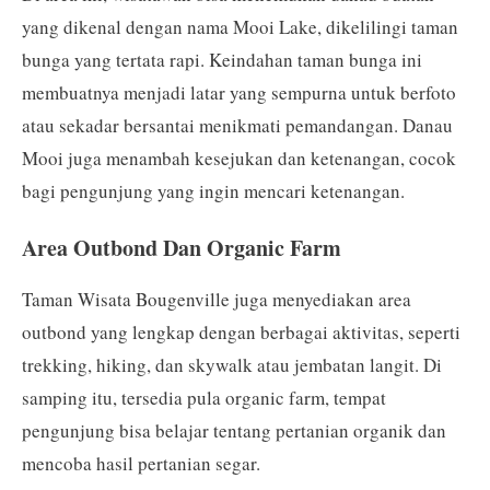
yang dikenal dengan nama Mooi Lake, dikelilingi taman
bunga yang tertata rapi. Keindahan taman bunga ini
membuatnya menjadi latar yang sempurna untuk berfoto
atau sekadar bersantai menikmati pemandangan. Danau
Mooi juga menambah kesejukan dan ketenangan, cocok
bagi pengunjung yang ingin mencari ketenangan.
Area Outbond Dan Organic Farm
Taman Wisata Bougenville juga menyediakan area
outbond yang lengkap dengan berbagai aktivitas, seperti
trekking, hiking, dan skywalk atau jembatan langit. Di
samping itu, tersedia pula organic farm, tempat
pengunjung bisa belajar tentang pertanian organik dan
mencoba hasil pertanian segar.