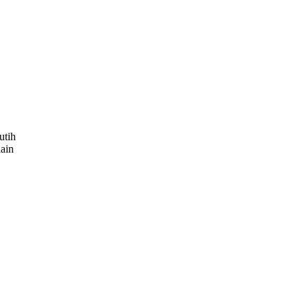
utih
ain