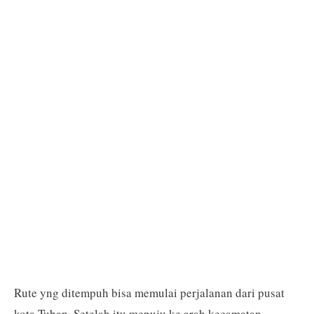
Rute yng ditempuh bisa memulai perjalanan dari pusat
kota Tuban. Setelah itu menuju ke arah kecamatan