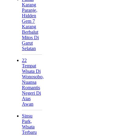
Karang
Paranje,
Hidden
Gem 7
Karang
Berbalut
Mitos Di
Garut
Selatan
22
Tempat
Wisata Di
Wonosobo,
Nuansa
Romantis
Negeri Di
Atas
Awan
Sinsu
Park,
Wisata
Terbaru