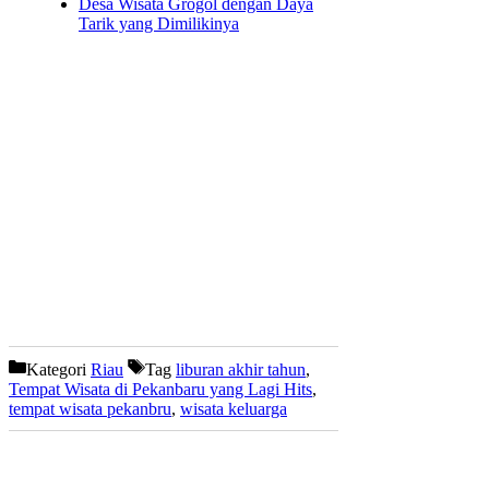
Desa Wisata Grogol dengan Daya
Tarik yang Dimilikinya
Kategori
Riau
Tag
liburan akhir tahun
,
Tempat Wisata di Pekanbaru yang Lagi Hits
,
tempat wisata pekanbru
,
wisata keluarga