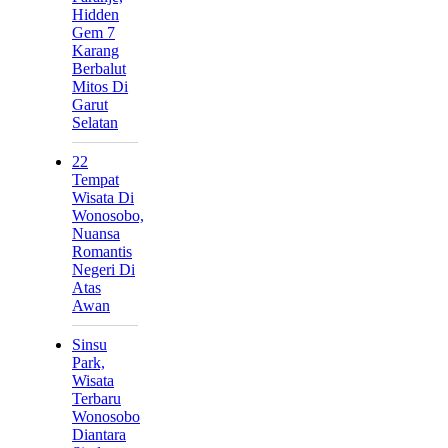
Hidden
Gem 7
Karang
Berbalut
Mitos Di
Garut
Selatan
22
Tempat
Wisata Di
Wonosobo,
Nuansa
Romantis
Negeri Di
Atas
Awan
Sinsu
Park,
Wisata
Terbaru
Wonosobo
Diantara