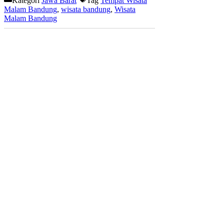
Kategori
Jawa Barat
Tag
Tempat Wisata
Malam Bandung
,
wisata bandung
,
Wisata
Malam Bandung