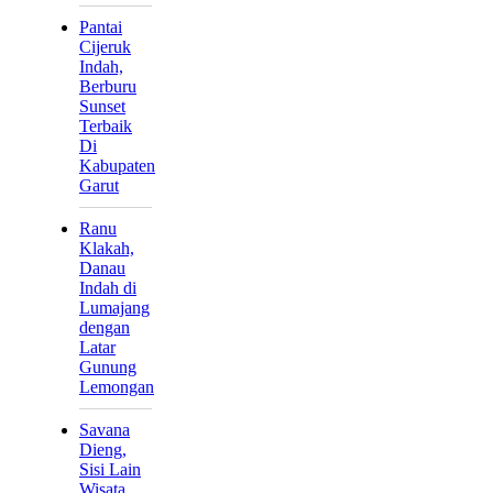
Pantai
Cijeruk
Indah,
Berburu
Sunset
Terbaik
Di
Kabupaten
Garut
Ranu
Klakah,
Danau
Indah di
Lumajang
dengan
Latar
Gunung
Lemongan
Savana
Dieng,
Sisi Lain
Wisata