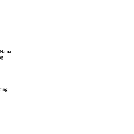
. Nama
ng
cing