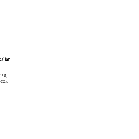
kalian
jau,
ocok