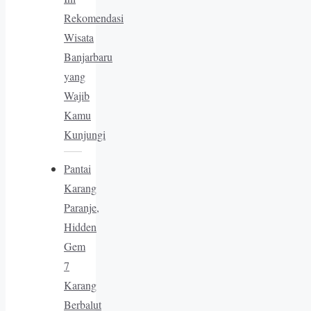
Rekomendasi
Wisata
Banjarbaru
yang
Wajib
Kamu
Kunjungi
Pantai
Karang
Paranje,
Hidden
Gem
7
Karang
Berbalut