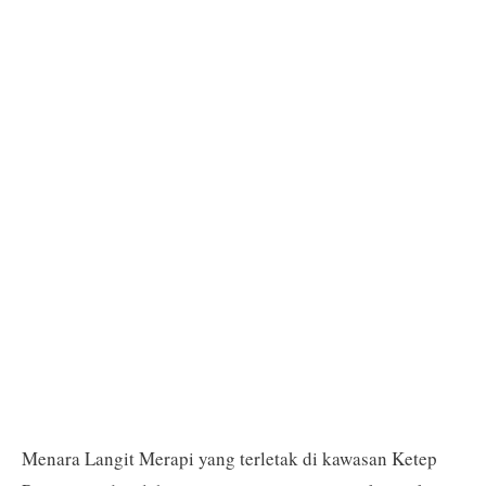
Menara Langit Merapi yang terletak di kawasan Ketep