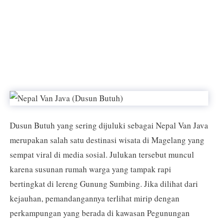
Dusun Butuh yang sering dijuluki sebagai Nepal Van Java
merupakan salah satu destinasi wisata di Magelang yang
sempat viral di media sosial. Julukan tersebut muncul
karena susunan rumah warga yang tampak rapi
bertingkat di lereng Gunung Sumbing. Jika dilihat dari
kejauhan, pemandangannya terlihat mirip dengan
perkampungan yang berada di kawasan Pegunungan