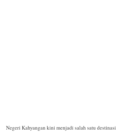
Negeri Kahyangan kini menjadi salah satu destinasi