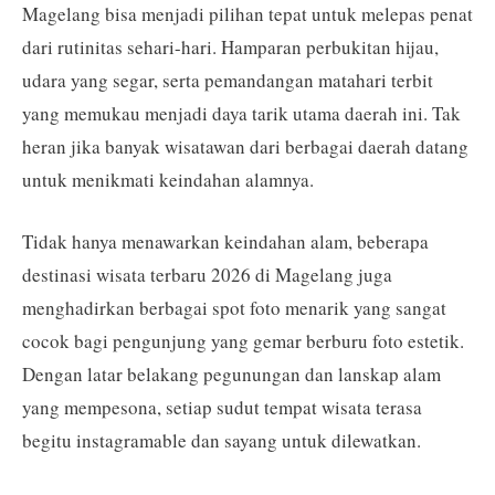
Magelang bisa menjadi pilihan tepat untuk melepas penat
dari rutinitas sehari-hari. Hamparan perbukitan hijau,
udara yang segar, serta pemandangan matahari terbit
yang memukau menjadi daya tarik utama daerah ini. Tak
heran jika banyak wisatawan dari berbagai daerah datang
untuk menikmati keindahan alamnya.
Tidak hanya menawarkan keindahan alam, beberapa
destinasi wisata terbaru 2026 di Magelang juga
menghadirkan berbagai spot foto menarik yang sangat
cocok bagi pengunjung yang gemar berburu foto estetik.
Dengan latar belakang pegunungan dan lanskap alam
yang mempesona, setiap sudut tempat wisata terasa
begitu instagramable dan sayang untuk dilewatkan.