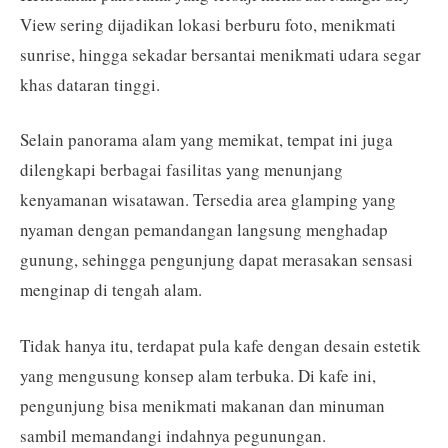
View sering dijadikan lokasi berburu foto, menikmati
sunrise, hingga sekadar bersantai menikmati udara segar
khas dataran tinggi.
Selain panorama alam yang memikat, tempat ini juga
dilengkapi berbagai fasilitas yang menunjang
kenyamanan wisatawan. Tersedia area glamping yang
nyaman dengan pemandangan langsung menghadap
gunung, sehingga pengunjung dapat merasakan sensasi
menginap di tengah alam.
Tidak hanya itu, terdapat pula kafe dengan desain estetik
yang mengusung konsep alam terbuka. Di kafe ini,
pengunjung bisa menikmati makanan dan minuman
sambil memandangi indahnya pegunungan.