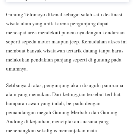
Gunung Telomoyo dikenal sebagai salah satu destinasi
wisata alam yang unik karena pengunjung dapat
mencapai area mendekati puncaknya dengan kendaraan
seperti sepeda motor maupun jeep. Kemudahan akses ini
membuat banyak wisatawan tertarik datang tanpa harus
melakukan pendakian panjang seperti di gunung pada
umumnya.
Setibanya di atas, pengunjung akan disuguhi panorama
alam yang memukau. Dari ketinggian tersebut terlihat
hamparan awan yang indah, berpadu dengan
pemandangan megah Gunung Merbabu dan Gunung
Andong di kejauhan, menciptakan suasana yang
menenangkan sekaligus memanjakan mata.