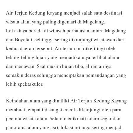
Air Terjun Kedung Kayang menjadi salah satu destinasi
wisata alam yang paling digemari di Magelang.
Lokasinya berada di wilayah perbatasan antara Magelang
dan Boyolali, sehingga sering dikunjungi wisatawan dari
kedua daerah tersebut. Air terjun ini dikelilingi oleh
tebing-tebing hijau yang menjadikannya terlihat alami
dan menawan. Saat musim hujan tiba, aliran airnya
semakin deras sehingga menciptakan pemandangan yang
lebih spektakuler.
Keindahan alam yang dimiliki Air Terjun Kedung Kayang
membuat tempat ini sangat cocok dikunjungi oleh para
pecinta wisata alam. Selain menikmati udara segar dan
panorama alam yang asri, lokasi ini juga sering menjadi