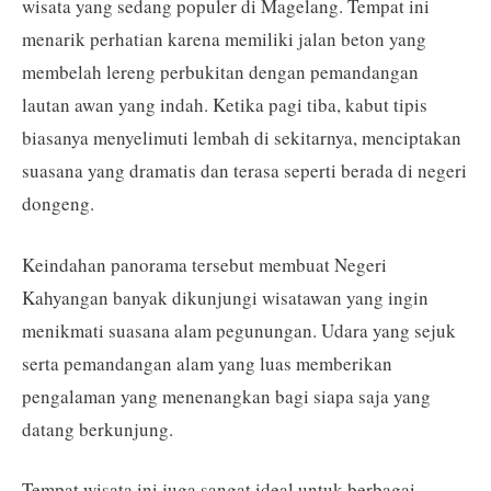
wisata yang sedang populer di Magelang. Tempat ini
menarik perhatian karena memiliki jalan beton yang
membelah lereng perbukitan dengan pemandangan
lautan awan yang indah. Ketika pagi tiba, kabut tipis
biasanya menyelimuti lembah di sekitarnya, menciptakan
suasana yang dramatis dan terasa seperti berada di negeri
dongeng.
Keindahan panorama tersebut membuat Negeri
Kahyangan banyak dikunjungi wisatawan yang ingin
menikmati suasana alam pegunungan. Udara yang sejuk
serta pemandangan alam yang luas memberikan
pengalaman yang menenangkan bagi siapa saja yang
datang berkunjung.
Tempat wisata ini juga sangat ideal untuk berbagai