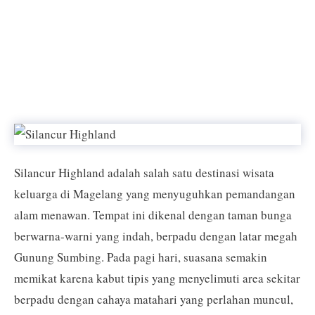
Silancur Highland adalah salah satu destinasi wisata
keluarga di Magelang yang menyuguhkan pemandangan
alam menawan. Tempat ini dikenal dengan taman bunga
berwarna-warni yang indah, berpadu dengan latar megah
Gunung Sumbing. Pada pagi hari, suasana semakin
memikat karena kabut tipis yang menyelimuti area sekitar
berpadu dengan cahaya matahari yang perlahan muncul,