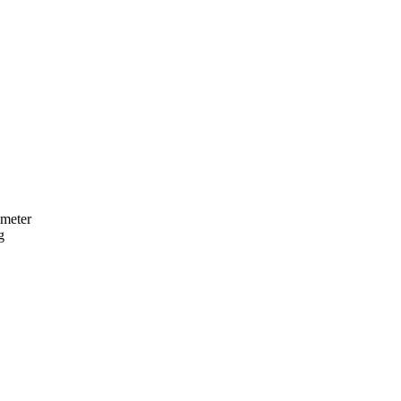
 meter
g