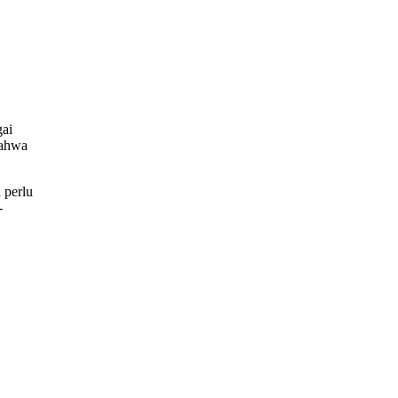
gai
bahwa
 perlu
-