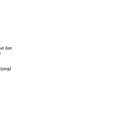
nat dan
i
njungi