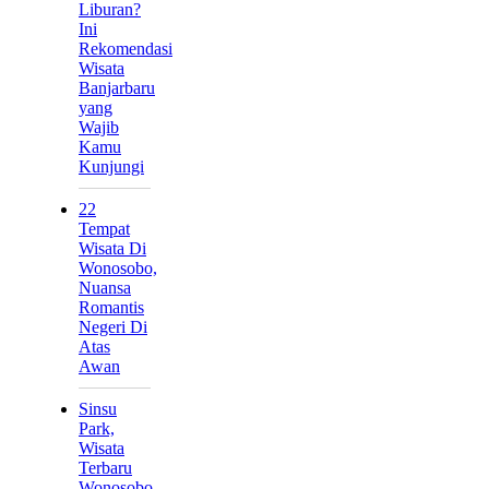
Liburan?
Ini
Rekomendasi
Wisata
Banjarbaru
yang
Wajib
Kamu
Kunjungi
22
Tempat
Wisata Di
Wonosobo,
Nuansa
Romantis
Negeri Di
Atas
Awan
Sinsu
Park,
Wisata
Terbaru
Wonosobo