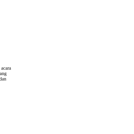
 acara
yang
 dan