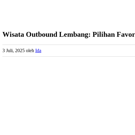
Wisata Outbound Lembang: Pilihan Favor
3 Juli, 2025
oleh
Ida