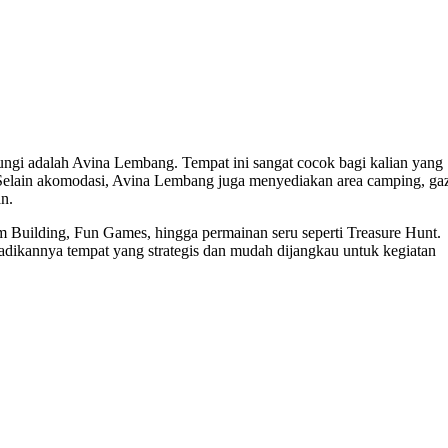
ungi adalah Avina Lembang. Tempat ini sangat cocok bagi kalian yang
 Selain akomodasi, Avina Lembang juga menyediakan area camping, ga
n.
eam Building, Fun Games, hingga permainan seru seperti Treasure Hunt.
dikannya tempat yang strategis dan mudah dijangkau untuk kegiatan