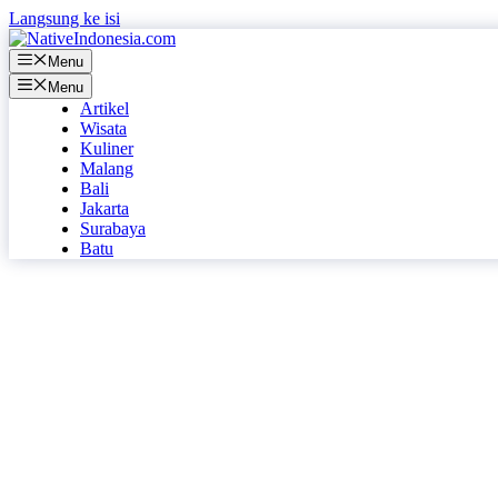
Langsung ke isi
Menu
Menu
Artikel
Wisata
Kuliner
Malang
Bali
Jakarta
Surabaya
Batu