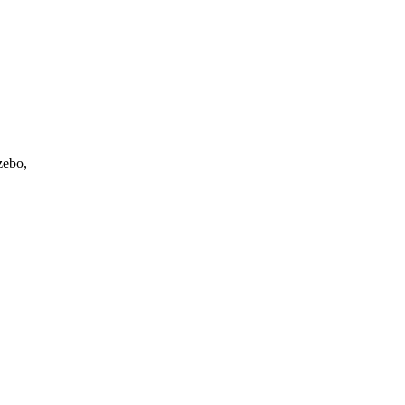
zebo,