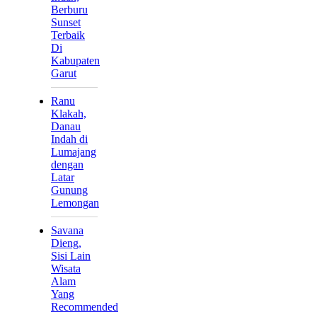
Berburu
Sunset
Terbaik
Di
Kabupaten
Garut
Ranu
Klakah,
Danau
Indah di
Lumajang
dengan
Latar
Gunung
Lemongan
Savana
Dieng,
Sisi Lain
Wisata
Alam
Yang
Recommended