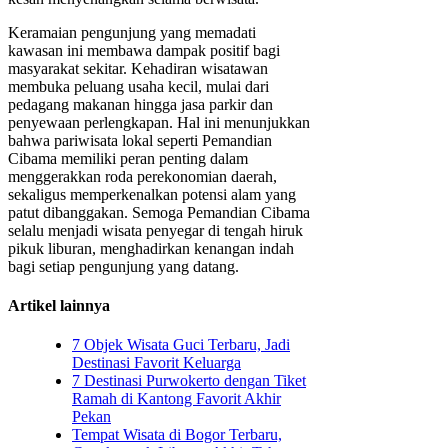
Keramaian pengunjung yang memadati
kawasan ini membawa dampak positif bagi
masyarakat sekitar. Kehadiran wisatawan
membuka peluang usaha kecil, mulai dari
pedagang makanan hingga jasa parkir dan
penyewaan perlengkapan. Hal ini menunjukkan
bahwa pariwisata lokal seperti Pemandian
Cibama memiliki peran penting dalam
menggerakkan roda perekonomian daerah,
sekaligus memperkenalkan potensi alam yang
patut dibanggakan. Semoga Pemandian Cibama
selalu menjadi wisata penyegar di tengah hiruk
pikuk liburan, menghadirkan kenangan indah
bagi setiap pengunjung yang datang.
Artikel lainnya
7 Objek Wisata Guci Terbaru, Jadi
Destinasi Favorit Keluarga
7 Destinasi Purwokerto dengan Tiket
Ramah di Kantong Favorit Akhir
Pekan
Tempat Wisata di Bogor Terbaru,