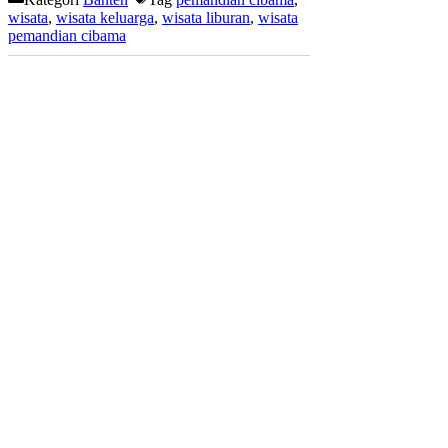
wisata
,
wisata keluarga
,
wisata liburan
,
wisata
pemandian cibama