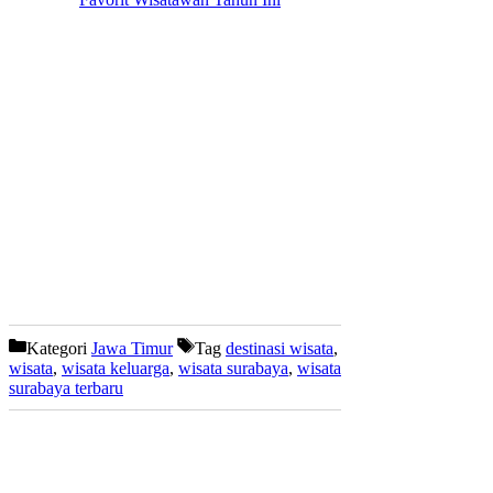
Kategori
Jawa Timur
Tag
destinasi wisata
,
wisata
,
wisata keluarga
,
wisata surabaya
,
wisata
surabaya terbaru