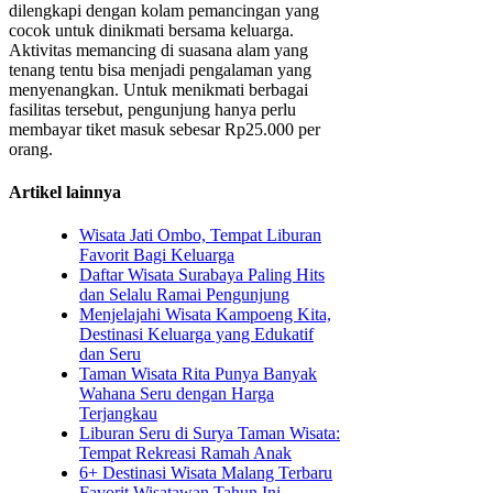
dilengkapi dengan kolam pemancingan yang
cocok untuk dinikmati bersama keluarga.
Aktivitas memancing di suasana alam yang
tenang tentu bisa menjadi pengalaman yang
menyenangkan. Untuk menikmati berbagai
fasilitas tersebut, pengunjung hanya perlu
membayar tiket masuk sebesar Rp25.000 per
orang.
Artikel lainnya
Wisata Jati Ombo, Tempat Liburan
Favorit Bagi Keluarga
Daftar Wisata Surabaya Paling Hits
dan Selalu Ramai Pengunjung
Menjelajahi Wisata Kampoeng Kita,
Destinasi Keluarga yang Edukatif
dan Seru
Taman Wisata Rita Punya Banyak
Wahana Seru dengan Harga
Terjangkau
Liburan Seru di Surya Taman Wisata:
Tempat Rekreasi Ramah Anak
6+ Destinasi Wisata Malang Terbaru
Favorit Wisatawan Tahun Ini