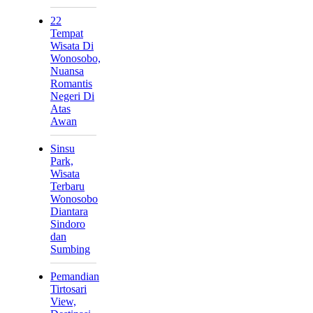
22
Tempat
Wisata Di
Wonosobo,
Nuansa
Romantis
Negeri Di
Atas
Awan
Sinsu
Park,
Wisata
Terbaru
Wonosobo
Diantara
Sindoro
dan
Sumbing
Pemandian
Tirtosari
View,