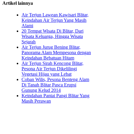
Artikel lainnya
Air Terjun Lawean Kawisari Blitar,
Keindahan Air Terjun Yang Masih
Alami
20 Tempat Wisata Di Blitar, Dari
Wisata Keluarga, Hingga Wisata
Sejarah
Air Terjun Jurug Bening Blitar,
Panorama Alam Mempesona dengan
Keindahan Bebatuan Hitam
Air Terjun Sirah Kencong Blitar,
Pesona Air Terjun Dikelilingi
Vegetasi Hijau yang Lebat
Coban Wilis, Pesona Benteng Alam
Di Tanah Blitar Pasca Erupsi
Gunung Kelud 2014
Keindahan Pantai Pangi Blitar Yang
Masih Perawan