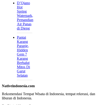
D’Qiano
Hot
Spring
Waterpark,
Pemandian
Air Panas
di Dieng
Pantai
Karang
Paranje,
Hidden
Gem 7
Karang
Berbalut
Mitos Di
Garut
Selatan
Nativeindonesia.com
Rekomendasi Tempat Wisata di Indonesia, tempat rekreasi, dan
liburan di Indonesia.