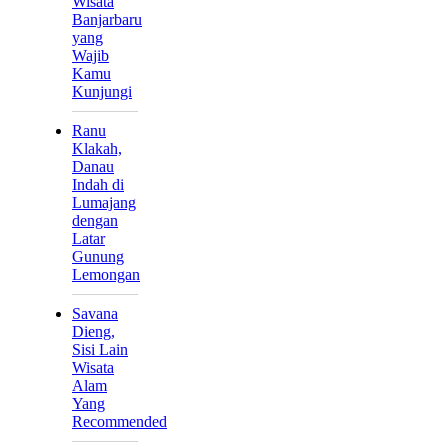
Wisata
Banjarbaru
yang
Wajib
Kamu
Kunjungi
Ranu
Klakah,
Danau
Indah di
Lumajang
dengan
Latar
Gunung
Lemongan
Savana
Dieng,
Sisi Lain
Wisata
Alam
Yang
Recommended